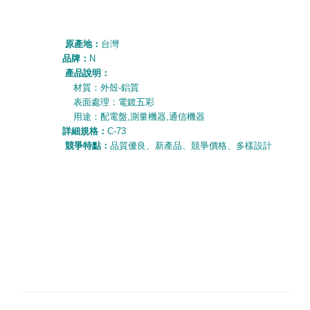
原產地：
台灣
品牌：
N
產品說明：
材質：外殼-鋁質
表面處理：電鍍五彩
用途：配電盤,測量機器,通信機器
詳細規格：
C-73
競爭特點：
品質優
良、
新產
品、
競爭價
格、
多樣設計