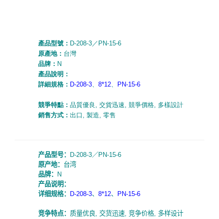
產品型號：
D-208-3
／
PN-15-6
原產地：
台灣
品牌：
N
產品說明：
詳細規格：
D-208-3
、
8*12
、
PN-15-6
競爭特點：
品質優良
,
交貨迅速
,
競爭價格
,
多樣設計
銷售方式：
出口
,
製造
,
零售
产品型号：
D-208-3
／
PN-15-6
原产地：
台湾
品牌：
N
产品说明：
详细规格：
D-208-3
、
8*12
、
PN-15-6
竞争特点：
质量优良
,
交货迅速
,
竞争价格
,
多样设计