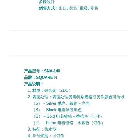
多樣設計
銷售方式：
出口
,
製造
,
批發
,
零售
产品型号：
SNA-140
品牌：SQUARE
N
产品说明：
1.
材质：锌合金〈
ZDC
〉
2.
表面处理：表面处理另需特别规格或另作颜色可洽谈
（
S
）－
Silver
抛光、镀铬－光面
（
B
）－
Black
电着涂装黑色
（
G
）－
Gold
电着镀铬－香槟色（订作）
（
F
）－
Fume
电着镀铬－水雾色（订作）
3.
特征：防水型
4.
杂号锁匙：可订作