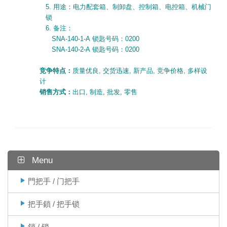
5.
用途：电力配套箱、制卸盘、控制箱、电控箱、机械门
锁
6.
备注：
SN
A-140-1-A
锁匙号码：
0200
SN
A-140-2-A
锁匙号码：
0200
竞争特点：
质量优良
,
交货迅速
,
新产品
,
竞争价格
,
多样设
计
销售方式：
出口
,
制造
,
批发
,
零售
Menu
門把手 / 门把手
把手鎖 / 把手锁
鎖 / 锁