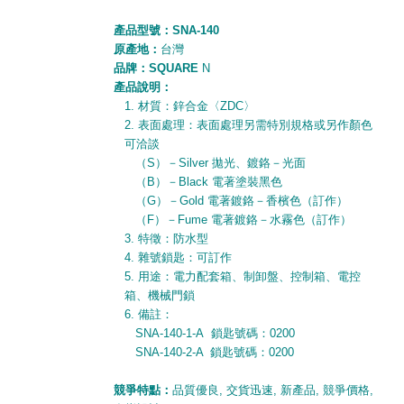
產品型號：S
NA-140
原產地：
台灣
品牌：SQUARE
N
產品說明：
1.
材質：鋅合金〈
ZDC
〉
2.
表面處理：表面處理另需特別規格或另作顏色
可洽談
（
S
）－
Silver
拋光、鍍鉻－光面
（
B
）－
Black
電著塗裝黑色
（
G
）－
Gold
電著鍍鉻－香檳色（訂作）
（
F
）－
Fume
電著鍍鉻－水霧色（訂作）
3.
特徵：防水型
4.
雜號鎖匙：可訂作
5.
用途：電力配套箱、制卸盤、控制箱、電控
箱、機械門鎖
6.
備註：
SNA-140-1-A
鎖匙號碼：
0200
SNA-140-2-A
鎖匙號碼：
0200
競爭特點：
品質優良
,
交貨迅速
,
新產品
,
競爭價格
,