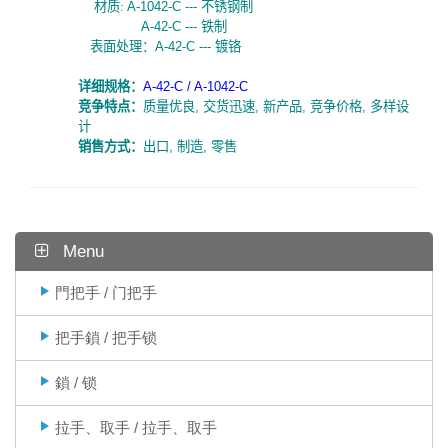
材质:
A-1042-C ---
不锈钢制
A-42-C ---
铁制
表面处理：
A-42-C ---
镀铬
详细规
格：
A-42-C / A-1042-C
竞争特点：
质量优良
,
交货迅速
,
新产品
,
竞争价格
,
多样设
计
销售方式：
出口
,
制造
,
零售
Menu
門把手 / 门把手
把手鎖 / 把手锁
鎖 / 锁
拉手、取手 / 拉手、取手