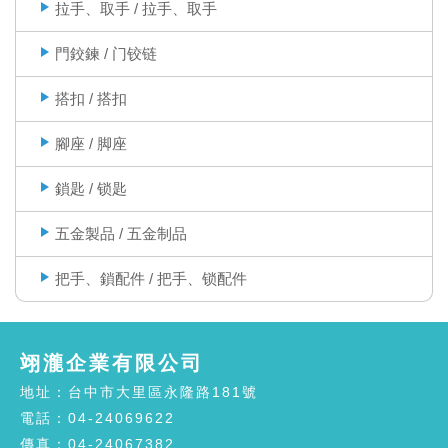
拉手、取手 / 拉手、取手
門鉸鍊 / 门铰链
搭扣 / 搭扣
腳座 / 脚座
鎖匙 / 锁匙
五金製品 / 五金制品
把手、鎖配件 / 把手、锁配件
翊瀧企業有限公司
地址：台中市大里區永隆路181號
電話：04-24069622
傳真：04-24067382