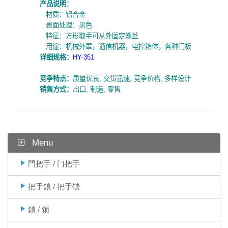
产品说明：
材质：铝合金
表面处理：黑色
特征：方形取手可从外固定螺丝
用途：机械外罩，通信机器，电控箱体，各种门板
详细规
格：
HY-351
竞争特点：
质量优良
,
交货迅速
,
竞争价格
,
多样设计
销售方式：
出口
,
制造
,
零售
Menu
門把手 / 门把手
把手鎖 / 把手锁
鎖 / 锁