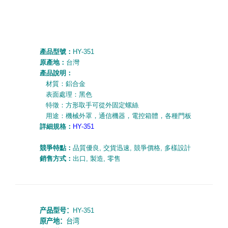
產品型號：
HY-351
原產地：
台灣
產品說明：
材質：鋁合金
表面處理：黑色
特徵：方形取手可從外固定螺絲
用途：機械外罩，通信機器，電控箱體，各種門板
詳細規
格：
HY-351
競爭特點：
品質優良
,
交貨迅速
,
競爭價格
,
多樣設計
銷售方式：
出口
,
製造
,
零售
产品型号：
HY-351
原产地：
台湾