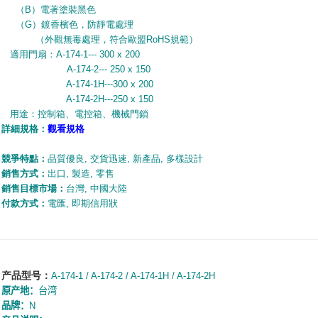
（
B
）電著塗裝黑色
（
G
）鍍香檳色，防靜電處理
（外觀無毒處理，符合歐盟
RoHS
規範
）
適用門扇：
A-174-1--- 300 x 200
A-174-2--- 250 x 150
A-174-1H---300 x 200
A-174-2H---250 x 150
用途：控制箱、電控箱、機械門鎖
詳細規
格：
觀看規格
競爭特點：
品質優良
,
交貨迅速
,
新產品
,
多樣設計
銷售方式：
出口
,
製造
,
零售
銷售目標市場：
台灣
,
中國大陸
付款方式：
電匯
,
即期信用狀
产品型号：
A-174-1 / A-174-2 / A-174-1H / A-174-2H
原产地：
台湾
品牌：
N