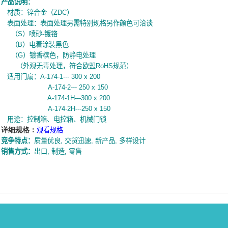
产品说明：
材质：锌合金（
ZDC
）
表面处理：表面处理另需特别规格另作颜色可洽谈
（
S
）喷砂-镀铬
（
B
）电着涂装黑色
（
G
）镀香槟色，防静电处理
（外观无毒处理，符合欧盟
RoHS
规范
）
适用门扇：
A-174-1--- 300 x 200
A-174-2--- 250 x 150
A-174-1H---300 x 200
A-174-2H---250 x 150
用途：控制箱、电控箱、机械门锁
详细规格：
观看规格
竞争特点：
质量优良
,
交货迅速
,
新产品
,
多样设计
销售方式：
出口
,
制造
,
零售