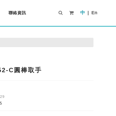
中
|
En
聯絡資訊
Contact Us
-52-C圓棒取手
-29
5