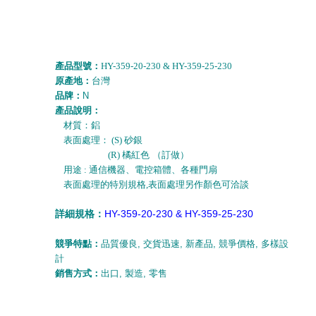
產品型號：
HY-359-20-230 & HY-359-25-230
原產地：
台灣
品牌：
N
產品說明：
材質：鋁
表面處理： (S) 砂銀
(R)
橘紅色
（訂做）
用途 : 通信機器、電控箱體、各種門扇
表面處理的特別規格,表面處理另作顏色可洽談
詳細規格：
HY-359-20-230 & HY-359-25-230
競爭特點：
品質優良
,
交貨迅速
,
新產品
,
競爭價格
,
多樣設
計
銷售方式：
出口
,
製造
,
零售