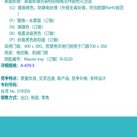
表面处理：表面处理另需特别规格另作颜色可洽谈
（
G
）镀香槟色，防静电处理（外观无毒处理，符合欧盟
RoHS
规范
）
（
F
）镀铬
—
水雾面（订做）
（
N
）锡镍色（订做）
（
B
）电着涂装黑色（订做）
（
P
）砂面黑色耐刮面（订做）
适用门扇：
400 x 300
，若使用天地闩则用于门扇
700 x 350
用途：电控箱、机械门锁
钥匙编号：
Master key
（订做）
R-0220
详细规
格
：
A-470-3
竞争特点：
质量优良
,
交货迅速
,
新产品
,
竞争价格
,
多样设计
专利号码：
台湾
No. 078359
销售方式：
出口
,
制造
,
零售