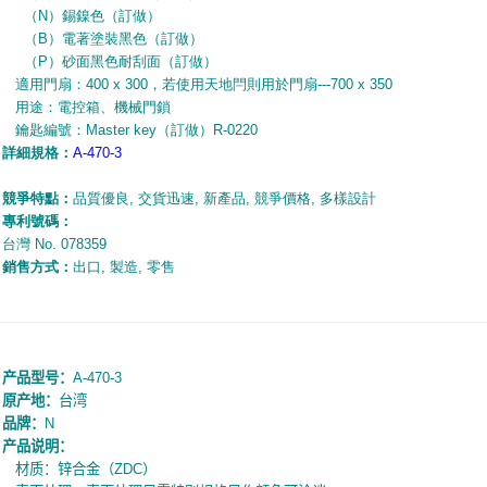
（
N
）錫鎳色（訂做）
（
B
）電著塗裝黑色（訂做）
（
P
）砂面黑色耐刮面（訂做）
適用門扇：
400 x 300
，若使用天地閂則用於門扇---
700 x 350
用途：電控箱、機械門鎖
鑰匙編號：
Master key
（訂做）
R-0220
詳細規
格
：
A-470-3
競爭特點：
品質優良
,
交貨迅速
,
新產品
,
競爭價格
,
多樣設計
專利號碼：
台灣
No. 078359
銷售方式：
出口
,
製造
,
零售
产品型号：
A-470-3
原产地：
台湾
品牌：
N
产品说明：
材质：锌合金（
ZDC
）