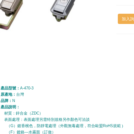
加入
產品型號：
A-470-3
原產地：
台灣
品牌：
N
產品說明：
材質：鋅合金（
ZDC
）
表面處理：表面處理另需特別規格另作顏色可洽談
（
G
）鍍香檳色，防靜電處理（外觀無毒處理，符合歐盟
RoHS
規範 )
（
F
）鍍鉻
—
水霧面（訂做）