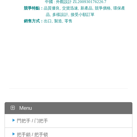
中國 : 外觀設計 ZL200930176226.7
競爭特點：
品質優良
,
交貨迅速
,
新產品
,
競爭價格
,
環保產
品
,
多樣設計
,
接受小額訂單
銷售方式：
出口
,
製造
,
零售
Menu
門把手 / 门把手
把手鎖 / 把手锁