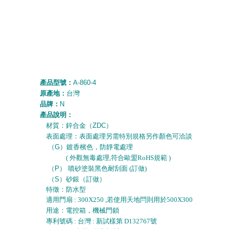
產品型號：
A-860-4
原產地：
台灣
品牌：
N
產品說明：
材質：鋅合金（
ZDC
）
表面處理：表面處理另需特別規格另作顏色可洽談
（
G
）鍍香檳色，防靜電處理
( 外觀無毒處理,符合歐盟RoHS規範 )
（
P
）
噴砂塗裝
黑色耐刮面 (訂做)
（
S
）砂銀（訂做）
特徵：防水型
適用門扇 : 300X250 ,若使用天地閂則用於500X300
用途：電控箱，機械門鎖
專利號碼 : 台灣 : 新試樣第 D132767號