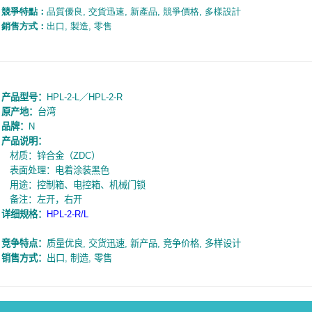
競爭特點：
品質優良
,
交貨迅速
,
新產品
,
競爭價格
,
多樣設計
銷售方式：
出口
,
製造
,
零售
产品型号：
HPL-2-L
／
HPL-2-R
原产地：
台湾
品牌：
N
产品说明：
材质：锌合金（
ZDC
）
表面处理：电着涂装黑色
用途：控制箱、电控箱、机械门锁
备注：左开，右开
详细规
格
：
HPL-2-R/L
竞争特点：
质量优良
,
交货迅速
,
新产品
,
竞争价格
,
多样设计
销售方式：
出口
,
制造
,
零售