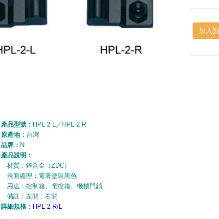
加入
產品型號：
HPL-2-L
／
HPL-2-R
原產地：
台灣
品牌：
N
產品說明：
材質：鋅合金（
ZDC
）
表面處理：電著塗裝黑色
用途：控制箱、電控箱、機械門鎖
備註：左開，右開
詳細規
格
：
HPL-2-R/L