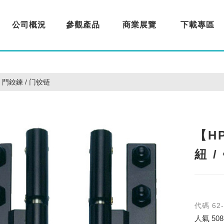
公司概況
參觀產品
商業展覽
下載專區
About us
Products
Exhibition
Download
門鉸鍊 / 门铰链
【H
紐 
代碼
62
人氣
508