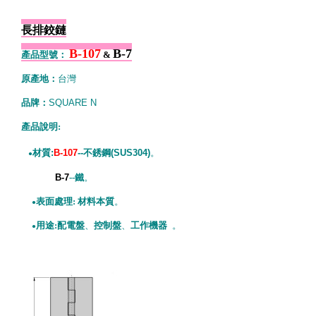
長排鉸鏈
B-107
B-7
產品型號：
&
原產地：
台灣
品牌：
SQUARE N
產品說明:
材質:
B-107
--不銹鋼(SUS304)
。
●
B-7
--鐵
。
表面處理: 材料本質
。
●
用途:配電盤
、
控制盤
、
工作機器
。
●