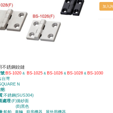
加入
用不銹鋼鉸鏈
型號
:
BS-1020
BS-1025
BS-1026
BS-1028
BS-1030
&
&
&
&
地
:台灣
 SQUARE N
說明
:
質
:不銹鋼(SUS304)
面處理
:(F)拋砂面
(B)黑色
途
:船舶
車輛
廚房機器
屋外用機器
。
、
、
、