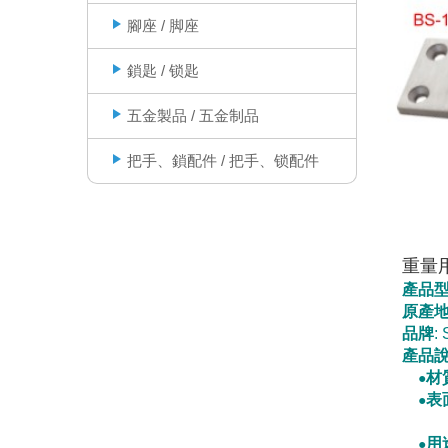
腳座 / 脚座
鎖匙 / 锁匙
五金製品 / 五金制品
把手、鎖配件 / 把手、锁配件
重量
產品
原產
品牌
:
產品
材
●
表
●
用
●