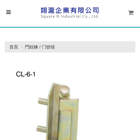
首頁
門鉸鍊 / 门铰链