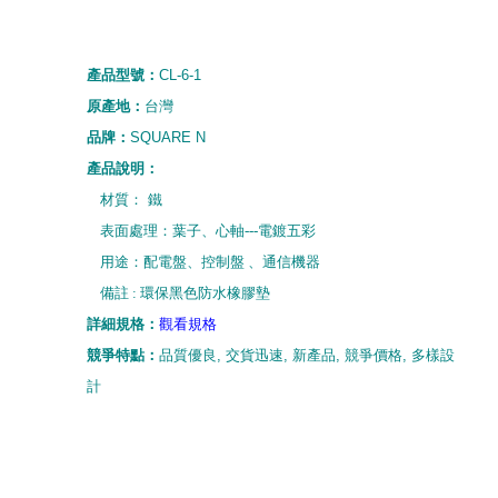
產品型號：
CL-6-1
原產地：
台灣
品牌：
SQUARE N
產品說明：
材質：
鐵
表面處理：葉子、心軸---電鍍五彩
用途：配電盤、控制盤 、通信機器
備註 : 環保黑色防水橡膠墊
詳細規
格
：
觀看規格
競爭特點：
品質優良
,
交貨迅速
,
新產品
,
競爭價格
,
多樣設
計