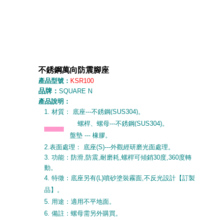
不銹鋼萬向防震腳座
產品型號：
KSR100
品牌：
SQUARE
N
產品說明：
1.
材質： 底座---不銹鋼(SUS304)
。
螺桿
、
螺母---不銹鋼(SUS304)
。
盤墊 --- 橡膠
。
2.表面處理： 底座(S)---外觀經研磨光面處理
。
3. 功能：防滑,防震,耐磨耗,螺桿可傾銷30度,360度轉
動
。
4. 特徵：
底座另有(L)噴砂塗裝霧面,不反光設計
【訂製
品】
。
5. 用途：適用不平地面
。
6. 備註：
螺母需另外購買
。