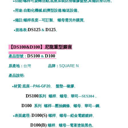
。
功能:螺桿可旋
轉活動,底座加裝防滑橡膠盤墊,具備防滑功用
●
。
用途:自動化機械.鋁擠型設備.輸送設備
●
備註:螺桿
長度---可訂製
。
螺母需另外購買
。
●
DS125
D125
規格表:
&
。
●
【DS100&D100】尼龍重型腳座
DS100
D100
產品型號：
&
原產地：
台灣
品牌：
SQUARE N
產品說明:
材質:底座
---
PA6-GF20
。
盤墊---橡膠
。
●
DS100
系列 螺桿
、
螺母
、
華司---SUS304
。
D100
系列
螺桿---壓抽鋼條
。
螺母
、
華司---鋼
。
D100(S)
表面處理:
螺桿
、
螺母---錏金電鍍鍍鋅
。
●
D100(B)
螺桿
、
螺母---電著塗裝黑色
。