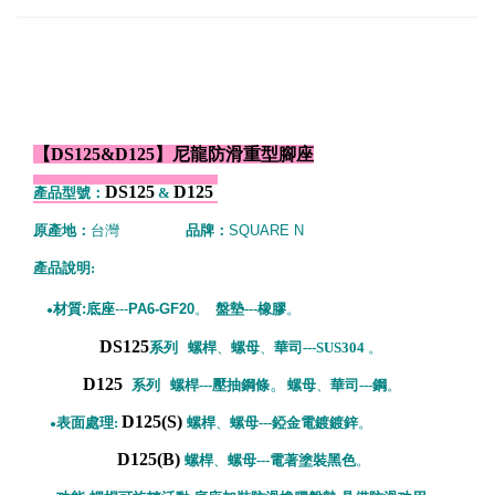
【DS125&D125】尼龍防滑重型腳座
DS125
D125
產品型號：
&
原產地：
台灣
品牌：
SQUARE N
產品說明:
材質:底座
---
PA6-GF20
。
盤墊---橡膠
。
●
DS125
系列 螺桿
、
螺母
、
華司---SUS304
。
D125
。
系列
螺桿---壓抽鋼條
螺母
、
華司---鋼
。
D125(S)
表面處理:
螺桿
、
螺母---錏金電鍍鍍鋅
。
●
D125(B)
螺桿
、
螺母---電著塗裝黑色
。