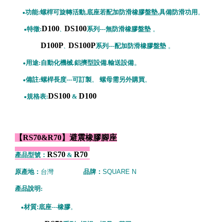
功能:螺桿可旋
轉活動,底座若配加防滑橡膠盤墊,具備防滑功用
。
●
D100
DS100
特徵:
系列---無防滑橡膠盤墊
。
●
、
D100P
DS100P
系列---配加防滑橡膠盤墊
。
、
。
用途:自動化機械.鋁擠型設備.輸送設備
●
備註:螺桿
長度---可訂製
。
螺母需另外購買
。
●
DS100
D100
規格表:
&
●
【RS70&R70】避震橡膠腳座
RS70
R70
產品型號：
&
原產地：
台灣
品牌：
SQUARE N
產品說明:
材質:底座
---
橡膠
。
●