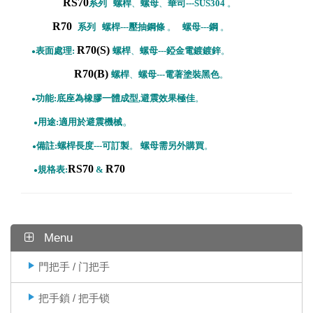
RS70
系列 螺桿
、
螺母
、
華司---SUS304
。
R70
系列 螺桿
---壓抽鋼條
。
螺母---鋼
。
R70(S)
表面處理:
螺桿
、
螺母---錏金電鍍鍍鋅
。
●
R70(B)
螺桿
、
螺母---電著塗裝黑色
。
功能:底座為橡膠一體成型,避震效果極佳
。
●
。
用途:適用於避震機械
●
備註:螺桿
長度---可訂製
。
螺母需另外購買
。
●
RS70
R70
規格表:
&
●
Menu
門把手 / 门把手
把手鎖 / 把手锁