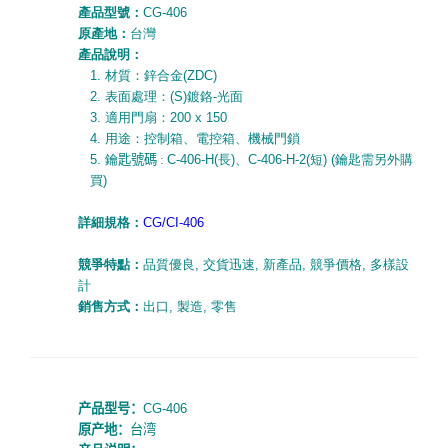
產品型號：
CG-406
原產地：
台灣
產品說明：
1.
材質：鋅合金
(ZDC)
2.
表面處理：
(S)
鍍鉻
-
光面
3.
適用門扇：
200 x 150
4.
用途：控制箱、電控箱、機械門鎖
5. 鑰
匙號碼
:
C-406-H(長)
、
C-406-H-2(短) (鑰匙需另外購
買)
詳細規
格
：
CG/CI-406
競爭特點：
品質優良
,
交貨迅速
,
新產品
,
競爭價格
,
多樣設
計
銷售方式：
出口
,
製造
,
零售
产品型号：
CG-406
原产地：
台湾