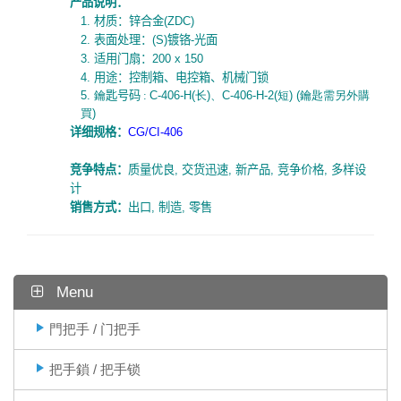
产品说明：
1.
材质：锌合金
(ZDC)
2.
表面处理：
(S)
镀铬
-
光面
3.
适用门扇：
200 x 150
4.
用途：控制箱、电控箱、机械门锁
5. 鑰
匙号码
:
C-406-H(
长
)
、
C-406-H-2(短) (鑰匙需另外購
買)
详细规
格
：
CG/CI-406
竞争特点：
质量优良
,
交货迅速
,
新产品
,
竞争价格
,
多样设
计
销售方式：
出口
,
制造
,
零售
Menu
門把手 / 门把手
把手鎖 / 把手锁