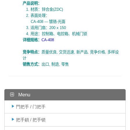
产品说明：
1.
材质：锌合金
(ZDC)
2.
表面处理：
CA-408 ---
镀铬
-
光面
3.
适用门扇：
200 x 150
4.
用途：控制箱、电控箱、机械门锁
详细规
格
：
CA-408
竞争特点：
质量优良
,
交货迅速
,
新产品
,
竞争价格
,
多样设
计
销售方式：
出口
,
制造
,
零售
Menu
門把手 / 门把手
把手鎖 / 把手锁