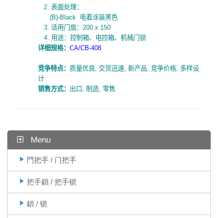
2.
表面处理：
(B)-Black
电着涂装黑色
3.
适用门扇：
200 x 150
4.
用途：控制箱、电控箱、机械门锁
详细规
格
：
CA/CB-408
竞争特点：
质量优良
,
交货迅速
,
新产品
,
竞争价格
,
多样设
计
销售方式：
出口
,
制造
,
零售
Menu
門把手 / 门把手
把手鎖 / 把手锁
鎖 / 锁