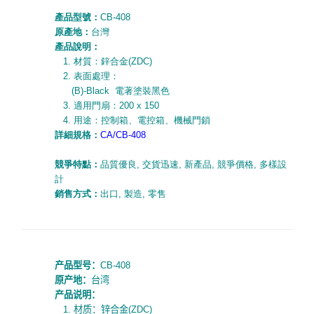
產品型號：
CB-408
原產地：
台灣
產品說明：
1.
材質：鋅合金
(ZDC)
2.
表面處理：
(B)-Black
電著塗裝黑色
3.
適用門扇：
200 x 150
4.
用途：控制箱、電控箱、機械門鎖
詳細規
格
：
CA/CB-408
競爭特點：
品質優良
,
交貨迅速
,
新產品
,
競爭價格
,
多樣設
計
銷售方式：
出口
,
製造
,
零售
产品型号：
CB-408
原产地：
台湾
产品说明：
1.
材质：锌合金
(ZDC)