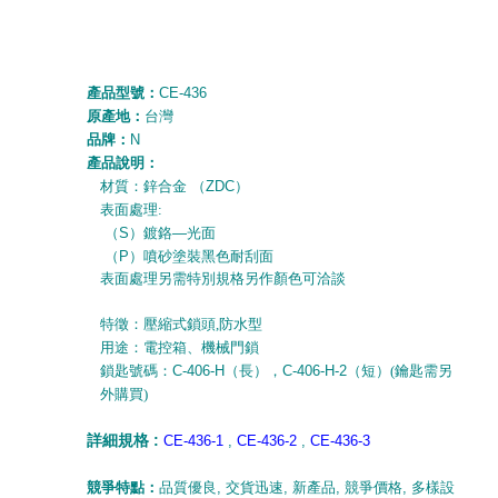
產品型號：
CE-436
原產地：
台灣
品牌：
N
產品說明：
材質：鋅合金
（
ZDC
）
表面處理:
（
S
）鍍鉻
—
光面
（
P
）噴砂塗裝黑色耐刮面
表面處理另需特別規格另作顏色可洽談
特徵：壓縮式鎖頭,防水型
用途：電控箱、機械門鎖
鎖匙號碼：
C-406-H
（長），
C-406-H-2
（短）(鑰匙需另
外購買)
詳細規格 :
CE-436-1
,
CE-436-2
,
CE-436-3
競爭特點：
品質優良
,
交貨迅速
,
新產品
,
競爭價格
,
多樣設