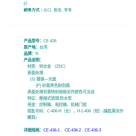
計
銷售方式：
出口
,
製造
,
零售
产品型号：
CE-426
原产地：
台湾
品牌：
N
产品说明：
材质：锌合金
（
ZDC
）
表面处理:
(
S)
镀铬
—
光面
(
P)
砂面黑色耐刮面
表面处理另需特别规格另作颜色可洽谈
特征
：壓縮式
锁
頭,防水型
用途：控制箱、电控箱、机械门锁
锁匙号码：
C-406-H
（长），
H-2-406
（短）
(鑰匙需另外
購買)
详细规
格
：
CE-436-1
,
CE-436-2
,
CE-436-3