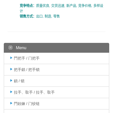
竞争特点：
质量优良
,
交货迅速
,
新产品
,
竞争价格
,
多样设
计
销售方式：
出口
,
制造
,
零售
Menu
門把手 / 门把手
把手鎖 / 把手锁
鎖 / 锁
拉手、取手 / 拉手、取手
門鉸鍊 / 门铰链