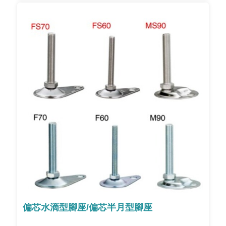
偏芯水滴型腳座/偏芯半月型腳座