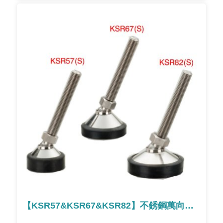
【KSR57&KSR67&KSR82】不銹鋼萬向防滑腳座